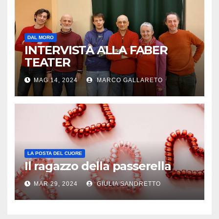
DAL MORO
INTERVISTA ALLA FABER
TEATER
MAG 14, 2024
MARCO GALLARETO
LA POSTA DEL CUORE
Il ragazzo della passerella
MAR 29, 2024
GIULIA SANDRETTO