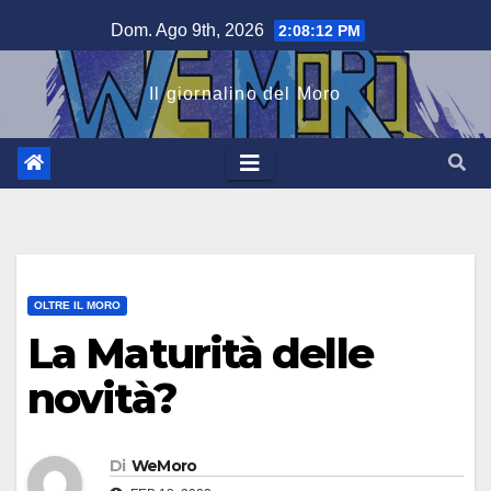
Salta
Dom. Ago 9th, 2026
2:08:13 PM
al
contenuto
Il giornalino del Moro
OLTRE IL MORO
La Maturità delle
novità?
Di
WeMoro