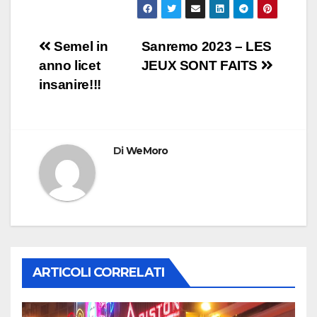
Navigazione
Semel in
Sanremo 2023 – LES
anno licet
JEUX SONT FAITS
articoli
insanire!!!
Di
WeMoro
ARTICOLI CORRELATI