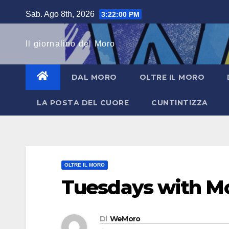
Salta
Sab. Ago 8th, 2026
3:22:01 PM
al
contenuto
Il giornalino del Moro
DAL MORO
OLTRE IL MORO
LA POSTA DEL CUORE
CUNTINTIZZA
OLTRE IL MORO
Tuesdays with Mo
Di
WeMoro