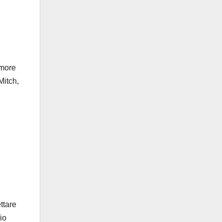
amore
Mitch,
ttare
io