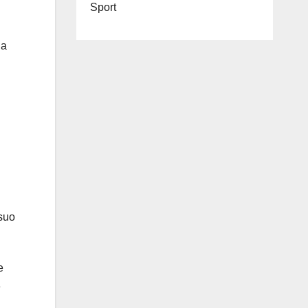
Sport
na
 suo
e
e