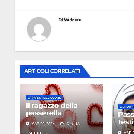
articoli
Di
WeMoro
ARTICOLI CORRELATI
LA POSTA DEL CUORE
Il ragazzo della
LA POST
passerella
Pass
test
MAR 29, 2024
GIULIA
MAR 2
SANDRETTO