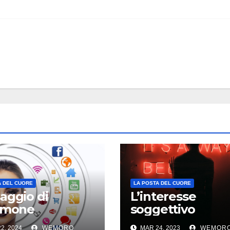
A DEL CUORE
LA POSTA DEL CUORE
aggio di
L’interesse
imone
soggettivo
2, 2024
WEMORO
MAR 24, 2023
WEMOR