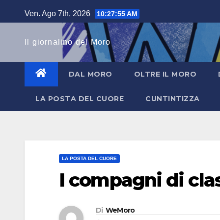
Salta
Ven. Ago 7th, 2026
10:27:56 AM
al
contenuto
Il giornalino del Moro
DAL MORO
OLTRE IL MORO
LA POSTA DEL CUORE
CUNTINTIZZA
LA POSTA DEL CUORE
I compagni di cla
Di
WeMoro