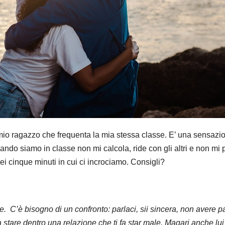
 mio ragazzo che frequenta la mia stessa classe. E’ una sensazi
o siamo in classe non mi calcola, ride con gli altri e non mi 
uei cinque minuti in cui ci incrociamo. Consigli?
te. C’è bisogno di un confronto: parlaci, sii sincera, non avere p
a stare dentro una relazione che ti fa star male. Magari anche lui