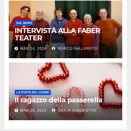
DAL MORO
INTERVISTA ALLA FABER
TEATER
MAG 14, 2024
MARCO GALLARETO
LA POSTA DEL CUORE
Il ragazzo della passerella
MAR 29, 2024
GIULIA SANDRETTO