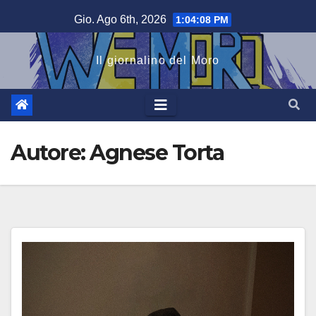
Salta
Gio. Ago 6th, 2026
1:04:09 PM
al
contenuto
Il giornalino del Moro
Autore:
Agnese Torta