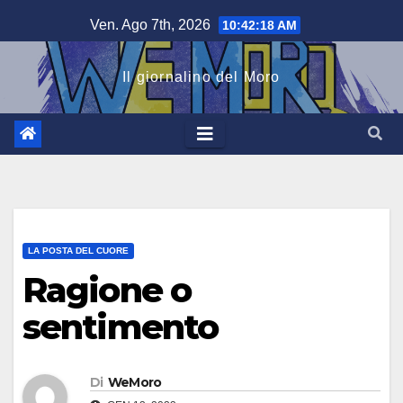
Salta
Ven. Ago 7th, 2026
10:42:19 AM
al
contenuto
Il giornalino del Moro
LA POSTA DEL CUORE
Ragione o
sentimento
Di
WeMoro